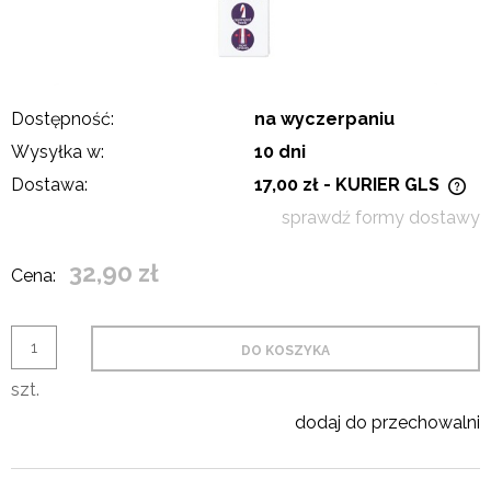
Dostępność:
na wyczerpaniu
Wysyłka w:
10 dni
Dostawa:
17,00 zł
- KURIER GLS
Cena nie zawiera ewentualnych kosztów płatności
sprawdź formy dostawy
32,90 zł
Cena:
DO KOSZYKA
szt.
dodaj do przechowalni