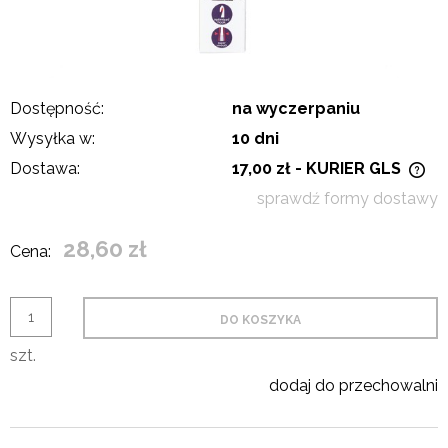
Dostępność:
na wyczerpaniu
Wysyłka w:
10 dni
Dostawa:
17,00 zł
- KURIER GLS
Cena nie zawiera ewentualnych kosztów płatności
sprawdź formy dostawy
28,60 zł
Cena:
DO KOSZYKA
szt.
dodaj do przechowalni