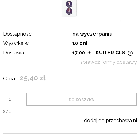
Dostępność:
na wyczerpaniu
Wysyłka w:
10 dni
Dostawa:
17,00 zł
- KURIER GLS
Cena nie zawiera ewentualnych kosztów płatności
sprawdź formy dostawy
25,40 zł
Cena:
DO KOSZYKA
szt.
dodaj do przechowalni