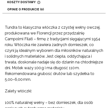
KOSZTY DOSTAWY
CENA NIE ZAWIERA EWENTUALNYCH KOSZTÓW
OPINIE O PRODUKCIE (0)
PŁATNOŚCI
Tundra to klasyczna włóczka z czystej wełny owczej,
produkowana we Florencji przez przędzalnię
Campolmi Filati – firmę z tradycjami sięgającymi 1954
roku. Włóczka nie zawiera żadnych domieszek, co
czyni ją idealnym wyborem dla miłośników naturalnych
i solidnych materiałów. Jest ciepła, oddychająca i
trwała, doskonale nadaje się do dzianin na chłodniejsze
dni. Motek waży 100 g i ma długość 110 m.
Rekomendowana grubość drutów lub szydełka to
5,00–6,00 mm.
Zalety włóczki:
100% naturalnej wełny – bez domieszek, dla osób