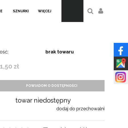
LE
SZNURKI
WIĘCEJ
ość:
brak towaru
1,50 zł
POWIADOM O DOSTĘPNOŚCI
towar niedostępny
dodaj do przechowalni