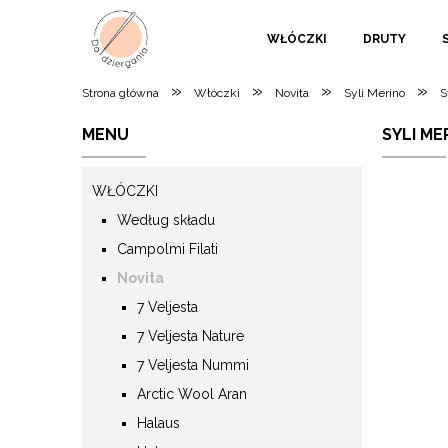
WŁÓCZKI
DRUTY
»
»
»
»
Strona główna
Włóczki
Novita
Syli Merino
S
MENU
SYLI ME
WŁÓCZKI
Według składu
Campolmi Filati
Novita
7 Veljesta
7 Veljesta Nature
7 Veljesta Nummi
Arctic Wool Aran
Halaus