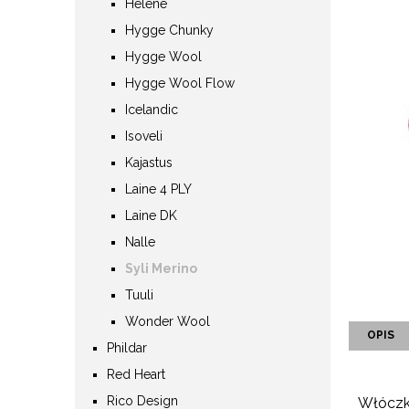
Helene
Hygge Chunky
Hygge Wool
Hygge Wool Flow
Icelandic
Isoveli
Kajastus
Laine 4 PLY
Laine DK
Nalle
Syli Merino
Tuuli
Wonder Wool
OPIS
Phildar
Red Heart
Rico Design
Włóczka