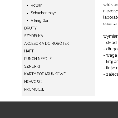
włókien
Rowan
niekorz
Schachenmayr
laborat
Viking Garn
substan
DRUTY
SZYDEŁKA
wymiary
- skład
AKCESORIA DO ROBÓTEK
- długo
HAFT
- waga 
PUNCH NEEDLE
- kraj p
SZNURKI
- ilość
- zalec
KARTY PODARUNKOWE
NOWOŚCI
PROMOCJE