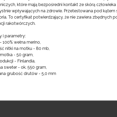
niczych, które mają bezpośredni kontakt ze skórą człowieka 
ystnie wpływających na zdrowie. Przetestowana pod kątem s
oria. To certyfikat potwierdzający, że nie zawiera zbędnych
cji rakotwórczych.
 i parametry:
 - 100% wełna merino,
ść nitki na motku - 80 mb,
motka - 50 gram,
rodukcji - Finlandia,
 na sweter - ok. 550 gram,
ana grubość drutów - 5,0 mm