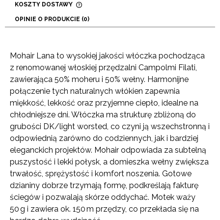
KOSZTY DOSTAWY
CENA NIE ZAWIERA EWENTUALNYCH KOSZTÓW
OPINIE O PRODUKCIE (0)
PŁATNOŚCI
Mohair Lana to wysokiej jakości włóczka pochodząca
z renomowanej włoskiej przędzalni Campolmi Filati,
zawierająca 50% moheru i 50% wełny. Harmonijne
połączenie tych naturalnych włókien zapewnia
miękkość, lekkość oraz przyjemne ciepło, idealne na
chłodniejsze dni. Włóczka ma strukturę zbliżoną do
grubości DK/light worsted, co czyni ją wszechstronną i
odpowiednią zarówno do codziennych, jak i bardziej
eleganckich projektów. Mohair odpowiada za subtelną
puszystość i lekki połysk, a domieszka wełny zwiększa
trwałość, sprężystość i komfort noszenia. Gotowe
dzianiny dobrze trzymają formę, podkreślają fakturę
ściegów i pozwalają skórze oddychać. Motek waży
50 g i zawiera ok. 150 m przędzy, co przekłada się na