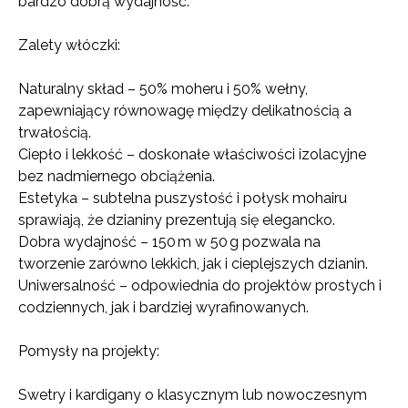
bardzo dobrą wydajność.
Zalety włóczki:
Naturalny skład – 50% moheru i 50% wełny,
zapewniający równowagę między delikatnością a
trwałością.
Ciepło i lekkość – doskonałe właściwości izolacyjne
bez nadmiernego obciążenia.
Estetyka – subtelna puszystość i połysk mohairu
sprawiają, że dzianiny prezentują się elegancko.
Dobra wydajność – 150 m w 50 g pozwala na
tworzenie zarówno lekkich, jak i cieplejszych dzianin.
Uniwersalność – odpowiednia do projektów prostych i
codziennych, jak i bardziej wyrafinowanych.
Pomysły na projekty:
Swetry i kardigany o klasycznym lub nowoczesnym