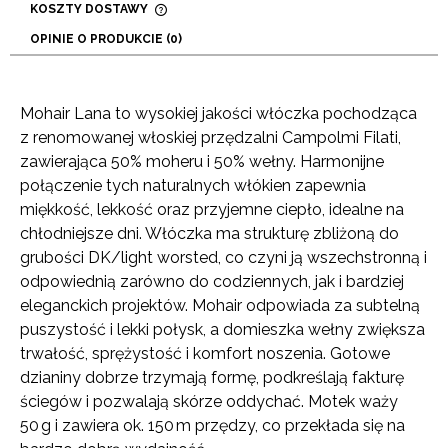
KOSZTY DOSTAWY
CENA NIE ZAWIERA EWENTUALNYCH KOSZTÓW
OPINIE O PRODUKCIE (0)
PŁATNOŚCI
Mohair Lana to wysokiej jakości włóczka pochodząca
z renomowanej włoskiej przędzalni Campolmi Filati,
zawierająca 50% moheru i 50% wełny. Harmonijne
połączenie tych naturalnych włókien zapewnia
miękkość, lekkość oraz przyjemne ciepło, idealne na
chłodniejsze dni. Włóczka ma strukturę zbliżoną do
grubości DK/light worsted, co czyni ją wszechstronną i
odpowiednią zarówno do codziennych, jak i bardziej
eleganckich projektów. Mohair odpowiada za subtelną
puszystość i lekki połysk, a domieszka wełny zwiększa
trwałość, sprężystość i komfort noszenia. Gotowe
dzianiny dobrze trzymają formę, podkreślają fakturę
ściegów i pozwalają skórze oddychać. Motek waży
50 g i zawiera ok. 150 m przędzy, co przekłada się na