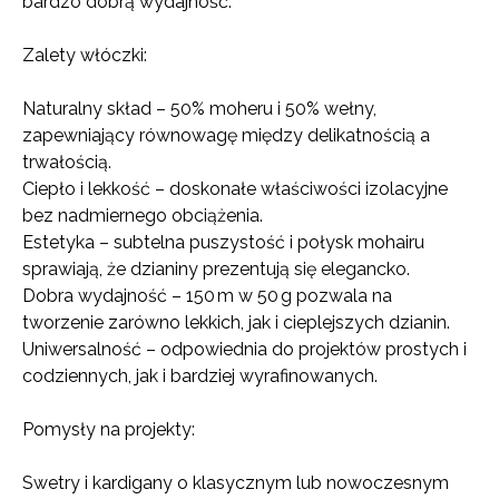
bardzo dobrą wydajność.
Zalety włóczki:
Naturalny skład – 50% moheru i 50% wełny,
zapewniający równowagę między delikatnością a
trwałością.
Ciepło i lekkość – doskonałe właściwości izolacyjne
bez nadmiernego obciążenia.
Estetyka – subtelna puszystość i połysk mohairu
sprawiają, że dzianiny prezentują się elegancko.
Dobra wydajność – 150 m w 50 g pozwala na
tworzenie zarówno lekkich, jak i cieplejszych dzianin.
Uniwersalność – odpowiednia do projektów prostych i
codziennych, jak i bardziej wyrafinowanych.
Pomysły na projekty:
Swetry i kardigany o klasycznym lub nowoczesnym