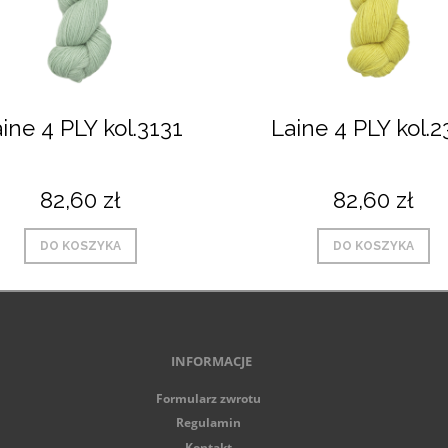
ine 4 PLY kol.3131
Laine 4 PLY kol.2
82,60 zł
82,60 zł
DO KOSZYKA
DO KOSZYKA
INFORMACJE
Formularz zwrotu
Regulamin
Kontakt