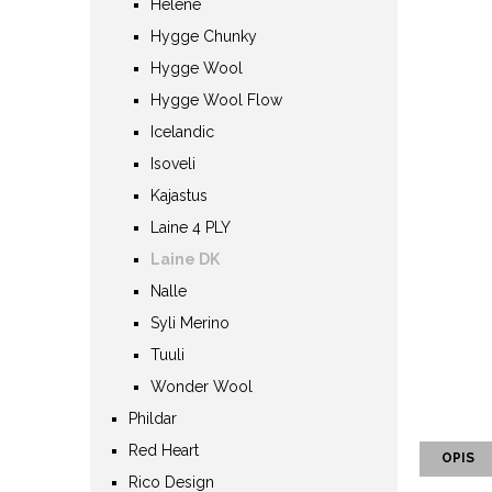
Helene
Hygge Chunky
Hygge Wool
Hygge Wool Flow
Icelandic
Isoveli
Kajastus
Laine 4 PLY
Laine DK
Nalle
Syli Merino
Tuuli
Wonder Wool
Phildar
Red Heart
OPIS
Rico Design