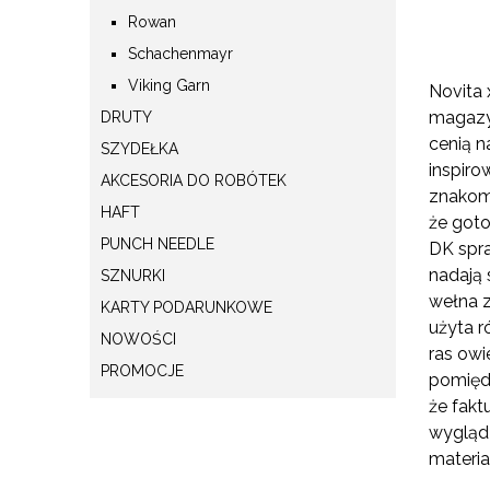
Rowan
Schachenmayr
Viking Garn
Novita 
magazyn
DRUTY
cenią n
SZYDEŁKA
inspiro
AKCESORIA DO ROBÓTEK
znakomi
HAFT
że goto
PUNCH NEEDLE
DK spra
nadają 
SZNURKI
wełna z
KARTY PODARUNKOWE
użyta r
NOWOŚCI
ras owi
PROMOCJE
pomiędz
że fakt
wygląd 
materi