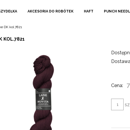
SZYDEŁKA
AKCESORIA DO ROBÓTEK
HAFT
PUNCH NEED
ne DK kol.7821
K KOL.7821
Dostępn
Dostawa
7
Cena:
sz