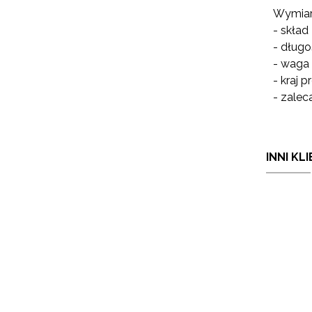
Wymiary
- skład
- długo
- waga 
- kraj p
- zalec
INNI KL