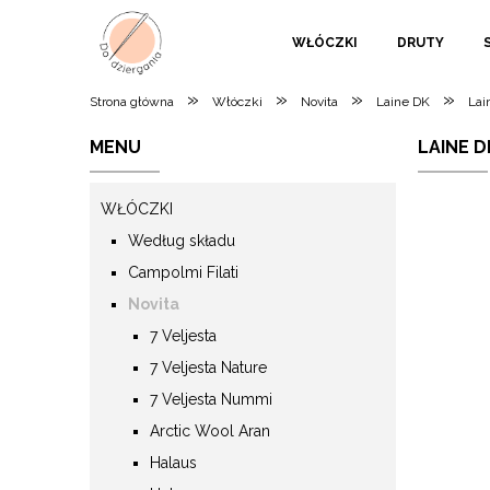
WŁÓCZKI
DRUTY
»
»
»
»
Strona główna
Włóczki
Novita
Laine DK
Lai
MENU
LAINE D
WŁÓCZKI
Według składu
Campolmi Filati
Novita
7 Veljesta
7 Veljesta Nature
7 Veljesta Nummi
Arctic Wool Aran
Halaus