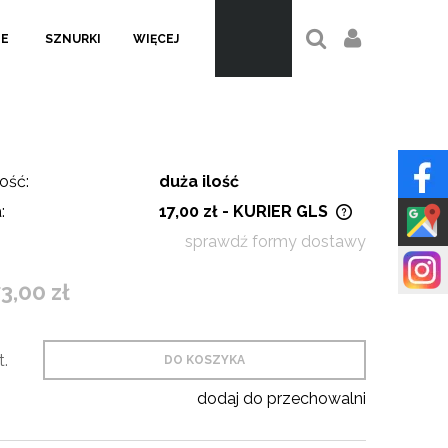
LE
SZNURKI
WIĘCEJ
ość:
duża ilość
:
17,00 zł
- KURIER GLS
sprawdź formy dostawy
Cena nie zawiera ewentualnych
kosztów płatności
3,00 zł
t.
DO KOSZYKA
dodaj do przechowalni