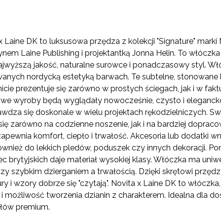
CENA NIE ZAWIERA EWENTUALNYCH
KOSZTÓW PŁATNOŚCI
x Laine DK to luksusowa przędza z kolekcji "Signature" mark
em Laine Publishing i projektantką Jonna Helin. To włóczka
ajwyższą jakość, naturalne surowce i ponadczasowy styl. Wł
wanych nordycką estetyką barwach. Te subtelne, stonowane l
cie prezentuje się zarówno w prostych ściegach, jak i w fak
we wyroby będą wyglądały nowocześnie, czysto i elegancko
wdza się doskonale w wielu projektach rękodzielniczych. Swe
się zarówno na codzienne noszenie, jak i na bardziej dopracow
apewnia komfort, ciepło i trwałość. Akcesoria lub dodatki wn
ównież do lekkich pledów, poduszek czy innych dekoracji.
ec brytyjskich daje materiał wysokiej klasy. Włóczka ma uni
y szybkim dzierganiem a trwałością. Dzięki skrętowi przędzy i
ury i wzory dobrze się "czytają". Novita x Laine DK to włóczka,
i możliwość tworzenia dzianin z charakterem. Idealna dla d
ałów premium.