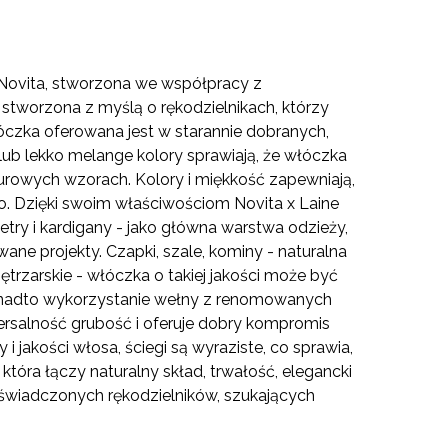
i Novita, stworzona we współpracy z
 stworzona z myślą o rękodzielnikach, którzy
óczka oferowana jest w starannie dobranych,
ub lekko melange kolory sprawiają, że włóczka
turowych wzorach. Kolory i miękkość zapewniają,
. Dzięki swoim właściwościom Novita x Laine
try i kardigany - jako główna warstwa odzieży,
ane projekty. Czapki, szale, kominy - naturalna
ętrzarskie - włóczka o takiej jakości może być
 Ponadto wykorzystanie wełny z renomowanych
wersalność grubość i oferuje dobry kompromis
 jakości włosa, ściegi są wyraziste, co sprawia,
 która łączy naturalny skład, trwałość, elegancki
oświadczonych rękodzielników, szukających