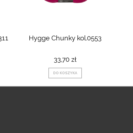
311
Hygge Chunky kol.0553
Hygge
33,70 zł
DO KOSZYKA