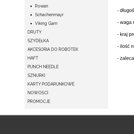
Rowan
- długoś
Schachenmayr
- waga 
Viking Garn
DRUTY
- kraj p
SZYDEŁKA
- ilość 
AKCESORIA DO ROBÓTEK
HAFT
- zalec
PUNCH NEEDLE
SZNURKI
KARTY PODARUNKOWE
NOWOŚCI
PROMOCJE