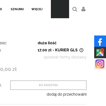
LE
SZNURKI
WIĘCEJ
ość:
duża ilość
:
17,00 zł
- KURIER GLS
sprawdź formy dostawy
Cena nie zawiera ewentualnych
kosztów płatności
0,00 zł
t.
DO KOSZYKA
dodaj do przechowalni