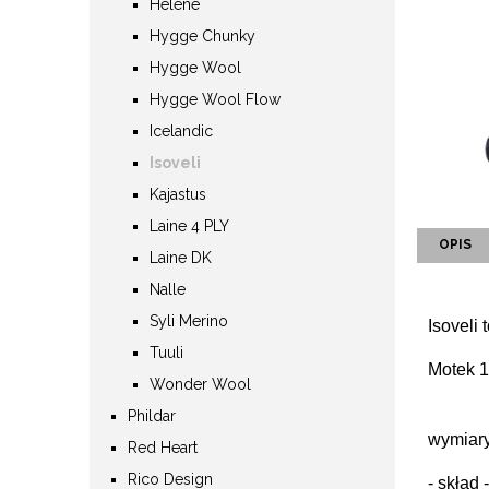
Helene
Hygge Chunky
Hygge Wool
Hygge Wool Flow
Icelandic
Isoveli
Kajastus
Laine 4 PLY
OPIS
Laine DK
Nalle
Syli Merino
Isoveli
Tuuli
Motek 
Wonder Wool
Phildar
wymiary
Red Heart
Rico Design
- skład