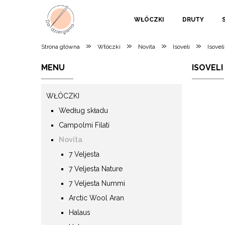
WŁÓCZKI
DRUTY
»
»
»
»
Strona główna
Włóczki
Novita
Isoveli
Isoveli
MENU
ISOVELI
WŁÓCZKI
Według składu
Campolmi Filati
Novita
7 Veljesta
7 Veljesta Nature
7 Veljesta Nummi
Arctic Wool Aran
Halaus