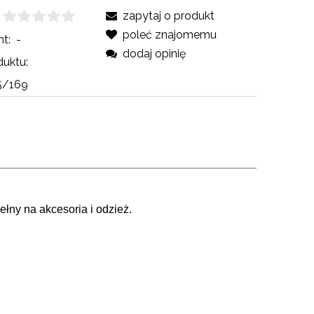
zapytaj o produkt
poleć znajomemu
t:
-
dodaj opinię
uktu:
5/169
ełny na akcesoria i odzież.