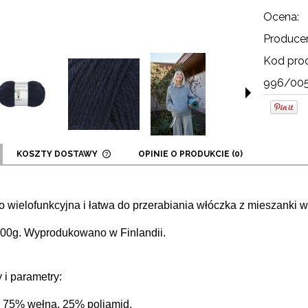
Ocena:
Producen
Kod prod
996/00
KOSZTY DOSTAWY
OPINIE O PRODUKCIE (0)
CENA NIE ZAWIERA EWENTUALNYCH
KOSZTÓW PŁATNOŚCI
 to wielofunkcyjna i łatwa do przerabiania włóczka z mieszanki w
100g.
Wyprodukowano w Finlandii.
 i parametry:
 - 75% wełna, 25% poliamid,