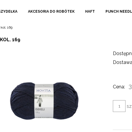
SZYDEŁKA
AKCESORIA DO ROBÓTEK
HAFT
PUNCH NEED
 kol. 169
 KOL. 169
Dostępn
Dostawa
3
Cena:
sz