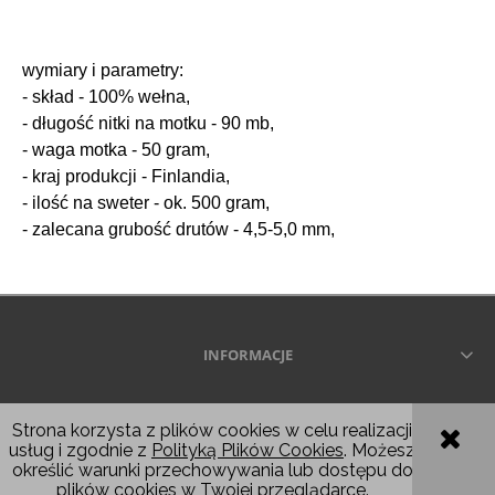
wymiary i parametry:
- skład - 100% wełna,
- długość nitki na motku - 90 mb,
- waga motka - 50 gram,
- kraj produkcji - Finlandia,
- ilość na sweter - ok. 500 gram,
- zalecana grubość drutów - 4,5-5,0 mm,
INFORMACJE
Wszelkie prawa zastrzeżone © 2026
Strona korzysta z plików cookies w celu realizacji
usług i zgodnie z
Polityką Plików Cookies
. Możesz
POKAŻ PEŁNĄ WERSJĘ STRONY
określić warunki przechowywania lub dostępu do
plików cookies w Twojej przeglądarce.