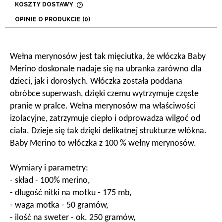
KOSZTY DOSTAWY
CENA NIE ZAWIERA EWENTUALNYCH KOSZTÓW
OPINIE O PRODUKCIE (0)
PŁATNOŚCI
Wełna merynosów jest tak mięciutka, że włóczka Baby
Merino doskonale nadaje się na ubranka zarówno dla
dzieci, jak i dorosłych. Włóczka została poddana
obróbce superwash, dzięki czemu wytrzymuje częste
pranie w pralce. Wełna merynosów ma właściwości
izolacyjne, zatrzymuje ciepło i odprowadza wilgoć od
ciała. Dzieje się tak dzięki delikatnej strukturze włókna.
Baby Merino to włóczka z 100 % wełny merynosów.
Wymiary i parametry:
- skład - 100% merino,
- długość nitki na motku - 175 mb,
- waga motka - 50 gramów,
- ilość na sweter - ok. 250 gramów,