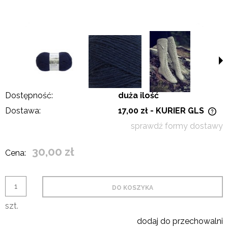
Dostępność:
duża ilość
Dostawa:
17,00 zł
- KURIER GLS
Cena nie zawiera ewentualnych kosztów płatności
sprawdź formy dostawy
30,00 zł
Cena:
DO KOSZYKA
szt.
dodaj do przechowalni