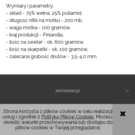
Wymiary i parametry:
- skład - 75% wełna, 25% poliamid,
- długość nitki na motku - 200 mb,
- waga motka - 100 gramów,
- kraj produkcji - Finlandia,
- ilość na sweter - ok. 600 gramów,
- ilość na skarpetki - ok. 100 gramów,
- zalecana grubość drutów - 3,5-4,0 mm,
INFORMACJE
Wszelkie prawa zastrzeżone © 2026
Strona korzysta z plików cookies w celu realizacji
usług i zgodnie z
Polityką Plików Cookies
. Możesz
POKAŻ PEŁNĄ WERSJĘ STRONY
określić warunki przechowywania lub dostępu do
plików cookies w Twojej przeglądarce.
Sklep internetowy Shoper.pl