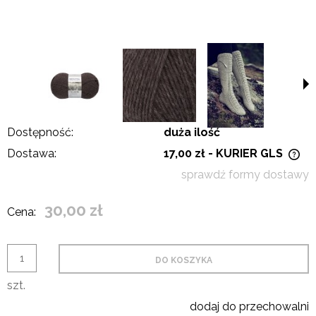
Dostępność:
duża ilość
Dostawa:
17,00 zł
- KURIER GLS
Cena nie zawiera ewentualnych kosztów płatności
sprawdź formy dostawy
30,00 zł
Cena:
DO KOSZYKA
szt.
dodaj do przechowalni