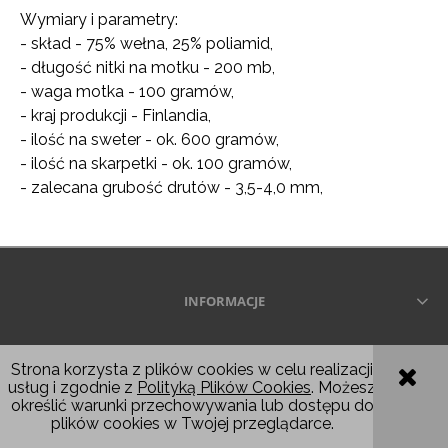
Wymiary i parametry:
- skład - 75% wełna, 25% poliamid,
- długość nitki na motku - 200 mb,
- waga motka - 100 gramów,
- kraj produkcji - Finlandia,
- ilość na sweter - ok. 600 gramów,
- ilość na skarpetki - ok. 100 gramów,
- zalecana grubość drutów - 3,5-4,0 mm,
INFORMACJE
Wszelkie prawa zastrzeżone © 2026
Strona korzysta z plików cookies w celu realizacji
usług i zgodnie z
Polityką Plików Cookies
. Możesz
POKAŻ PEŁNĄ WERSJĘ STRONY
określić warunki przechowywania lub dostępu do
plików cookies w Twojej przeglądarce.
Sklep internetowy Shoper.pl