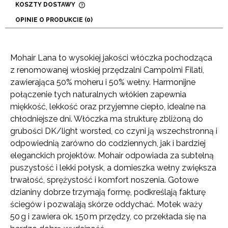
KOSZTY DOSTAWY
CENA NIE ZAWIERA EWENTUALNYCH KOSZTÓW
OPINIE O PRODUKCIE (0)
PŁATNOŚCI
Mohair Lana to wysokiej jakości włóczka pochodząca
z renomowanej włoskiej przędzalni Campolmi Filati,
zawierająca 50% moheru i 50% wełny. Harmonijne
połączenie tych naturalnych włókien zapewnia
miękkość, lekkość oraz przyjemne ciepło, idealne na
chłodniejsze dni. Włóczka ma strukturę zbliżoną do
grubości DK/light worsted, co czyni ją wszechstronną i
odpowiednią zarówno do codziennych, jak i bardziej
eleganckich projektów. Mohair odpowiada za subtelną
puszystość i lekki połysk, a domieszka wełny zwiększa
trwałość, sprężystość i komfort noszenia. Gotowe
dzianiny dobrze trzymają formę, podkreślają fakturę
ściegów i pozwalają skórze oddychać. Motek waży
50 g i zawiera ok. 150 m przędzy, co przekłada się na