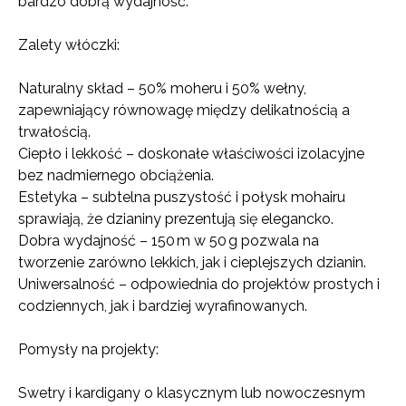
bardzo dobrą wydajność.
Zalety włóczki:
Naturalny skład – 50% moheru i 50% wełny,
zapewniający równowagę między delikatnością a
trwałością.
Ciepło i lekkość – doskonałe właściwości izolacyjne
bez nadmiernego obciążenia.
Estetyka – subtelna puszystość i połysk mohairu
sprawiają, że dzianiny prezentują się elegancko.
Dobra wydajność – 150 m w 50 g pozwala na
tworzenie zarówno lekkich, jak i cieplejszych dzianin.
Uniwersalność – odpowiednia do projektów prostych i
codziennych, jak i bardziej wyrafinowanych.
Pomysły na projekty:
Swetry i kardigany o klasycznym lub nowoczesnym