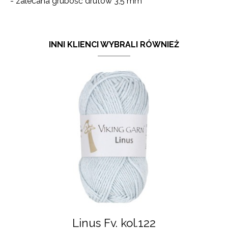
- zalecana grubość drutów 3,5 mm
INNI KLIENCI WYBRALI RÓWNIEŻ
Linus Fv. kol.122