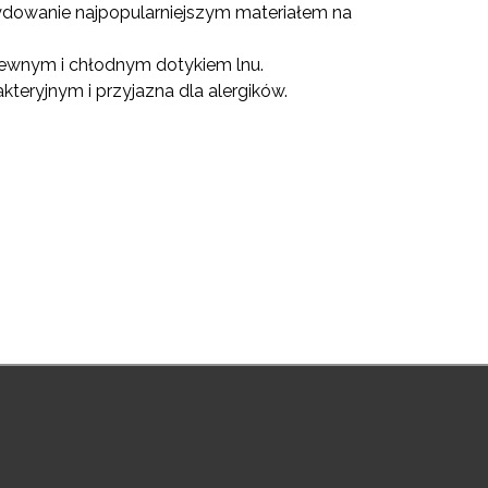
cydowanie najpopularniejszym materiałem na
iewnym i chłodnym dotykiem lnu.
kteryjnym i przyjazna dla alergików.