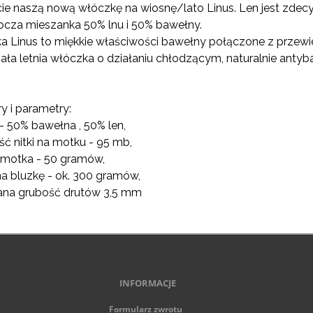
KOSZTÓW PŁATNOŚCI
ie naszą nową włóczkę na wiosnę/lato Linus. Len jest zde
rocza mieszanka 50% lnu i 50% bawełny.
a Linus to miękkie właściwości bawełny połączone z przew
ła letnia włóczka o działaniu chłodzącym, naturalnie antyba
 i parametry:
 - 50% bawełna , 50% len,
ść nitki na motku - 95 mb,
 motka - 50 gramów,
 na bluzkę - ok. 300 gramów,
cana grubość drutów 3,5 mm
INFORMACJE
Formularz zwrotu