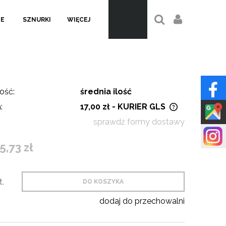
LE
SZNURKI
WIĘCEJ
ość:
średnia ilość
:
17,00 zł
- KURIER GLS
sprawdź formy dostawy
Cena nie zawiera ewentualnych
kosztów płatności
5,73 zł
t.
DO KOSZYKA
dodaj do przechowalni