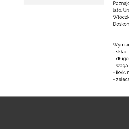
Poznajc
lato. U
Włóczk
Doskona
Wymiary
- skład
- długo
- waga
- ilość
- zale