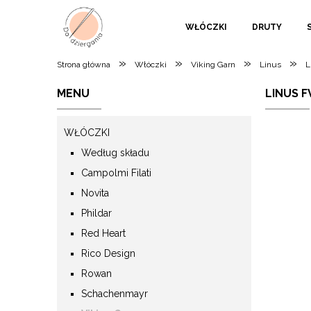
WŁÓCZKI
DRUTY
»
»
»
»
Strona główna
Włóczki
Viking Garn
Linus
L
MENU
LINUS F
WŁÓCZKI
Według składu
Campolmi Filati
Novita
Phildar
Red Heart
Rico Design
Rowan
Schachenmayr