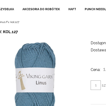
SZYDEŁKA
AKCESORIA DO ROBÓTEK
HAFT
PUNCH NEED
inus Fv. kol.127
V. KOL.127
Dostępn
Dostawa
1
Cena:
sz