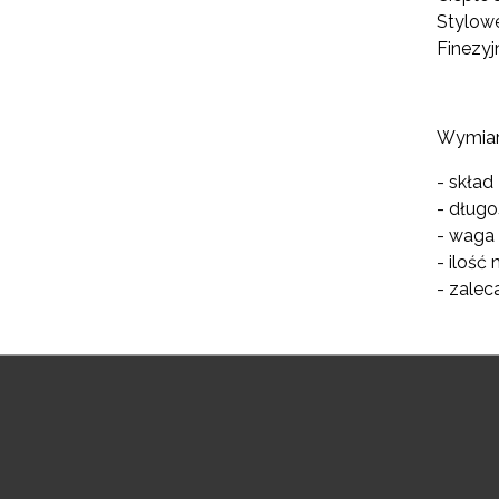
Stylowe
Finezyj
Wymiary
- skład
- długo
- waga
- ilość
- zalec