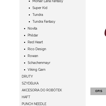
Mohair Lana Fantasy
Super Kid
Tundra
Tundra Fantasy
Novita
Phildar
Red Heart
Rico Design
Rowan
Schachenmayr
Viking Garn
DRUTY
SZYDEŁKA
AKCESORIA DO ROBÓTEK
OPIS
HAFT
PUNCH NEEDLE