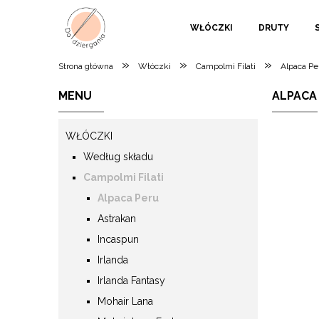
WŁÓCZKI
DRUTY
»
»
»
Strona główna
Włóczki
Campolmi Filati
Alpaca Pe
MENU
ALPACA 
WŁÓCZKI
Według składu
Campolmi Filati
Alpaca Peru
Astrakan
Incaspun
Irlanda
Irlanda Fantasy
Mohair Lana