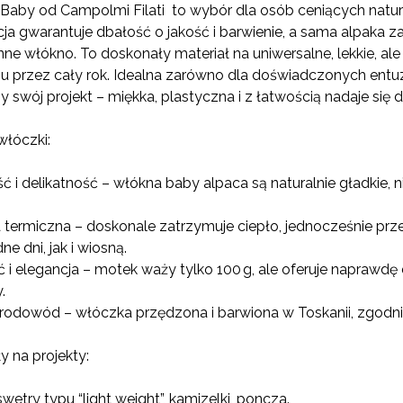
KOSZTÓW PŁATNOŚCI
Baby od Campolmi Filati to wybór dla osób ceniących natura
ja gwarantuje dbałość o jakość i barwienie, a sama alpaka z
nne włókno. To doskonały materiał na uniwersalne, lekkie, ale
u przez cały rok. Idealna zarówno dla doświadczonych entuzj
y swój projekt – miękka, plastyczna i z łatwością nadaje się do
włóczki:
ć i delikatność – włókna baby alpaca są naturalnie gładkie, nie
a termiczna – doskonale zatrzymuje ciepło, jednocześnie pr
ne dni, jak i wiosną.
 i elegancja – motek waży tylko 100 g, ale oferuje naprawdę
.
rodowód – włóczka przędzona i barwiona w Toskanii, zgodnie
 na projekty:
swetry typu “light weight”, kamizelki, poncza.