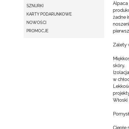
Alpaca 
SZNURKI
produkc
KARTY PODARUNKOWE
żadne i
NOWOŚCI
noszeni
pierwsz
PROMOCJE
Zalety 
Miękkoś
skóry.
Izolacj
w chłod
Lekkość
projekty
Włoski 
Pomysły
Ciepłe 