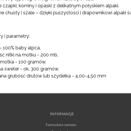
 czapki, kominy i opaski z delikatnym połyskiem alpaki.
ne chusty i szale – dzięki puszystości i drapownikowi alpaki św
 i parametry:
 - 100% baby alpca,
ść nitki na motku - 200 mb,
 motka - 100 gramów,
 na sweter - ok. 300 gramów,
ana grubość drutów lub szydełka - 4,00-4,50 mm
INFORMACJE
Formularz zwrotu