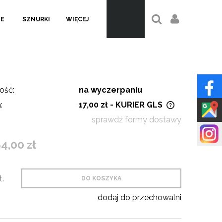
LE
SZNURKI
WIĘCEJ
ość:
na wyczerpaniu
:
17,00 zł
- KURIER GLS
sprawdź formy dostawy
Cena nie zawiera ewentualnych
kosztów płatności
4,00 zł
t.
DO KOSZYKA
dodaj do przechowalni