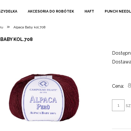
SZYDEŁKA
AKCESORIA DO ROBÓTEK
HAFT
PUNCH NEED
»
ru
Alpaca Baby kol.708
BABY KOL.708
Dostępn
Dostawa
8
Cena:
sz