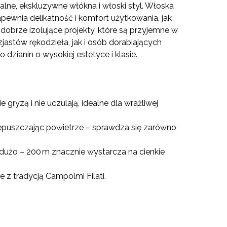
lne, ekskluzywne włókna i włoski styl. Włoska
apewnia delikatność i komfort użytkowania, jak
 dobrze izolujące projekty, które są przyjemne w
astów rękodzieła, jak i osób dorabiających
 dzianin o wysokiej estetyce i klasie.
 gryzą i nie uczulają, idealne dla wrażliwej
zepuszczając powietrze – sprawdza się zarówno
 dużo – 200 m znacznie wystarcza na cienkie
 z tradycją Campolmi Filati.