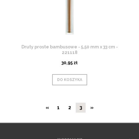
Druty proste bambusowe - 5,50 mm x 33 cm -
221118
30,95 zł
DO KOSZYKA
«
1
2
3
»