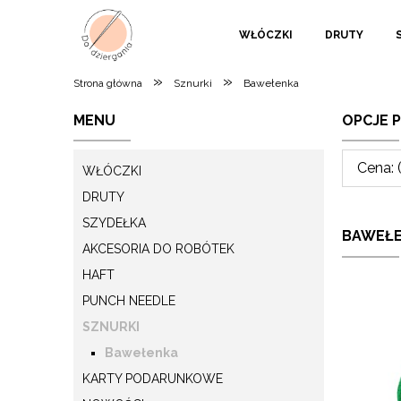
WŁÓCZKI
DRUTY
»
»
Strona główna
Sznurki
Bawełenka
MENU
OPCJE 
Cena: 
WŁÓCZKI
DRUTY
SZYDEŁKA
BAWEŁ
AKCESORIA DO ROBÓTEK
HAFT
PUNCH NEEDLE
SZNURKI
Bawełenka
KARTY PODARUNKOWE