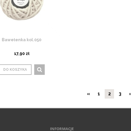
Bawełenka kol.050
17,90 zł
DO KOSZYKA
«
1
2
3
INFORMACJE