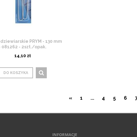
 dziewiarskie PRYM - 130 mm
- 081262 - 2szt./opak.
14,10 zł
DO KOSZYKA
«
1
...
4
5
6
INFORMACJE