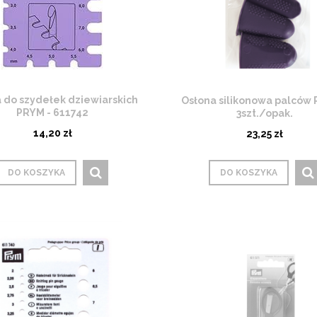
 do szydełek dziewiarskich
Osłona silikonowa palców 
PRYM - 611742
3szt./opak.
14,20 zł
23,25 zł
DO KOSZYKA
DO KOSZYKA