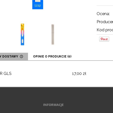
Ocena:
Producen
Kod prod
Y DOSTAWY
OPINIE O PRODUKCIE (0)
CENA NIE ZAWIERA EWENTUALNYCH
KOSZTÓW PŁATNOŚCI
R GLS
17,00 zł
INFORMACJE