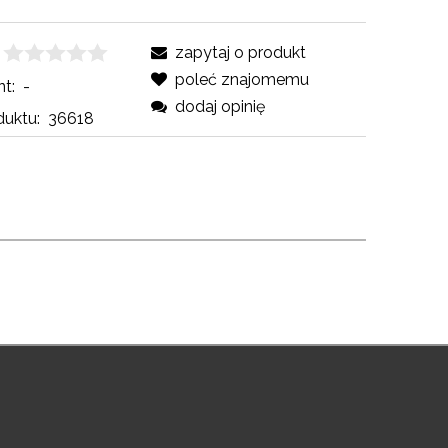
zapytaj o produkt
poleć znajomemu
t:
-
dodaj opinię
uktu:
36618