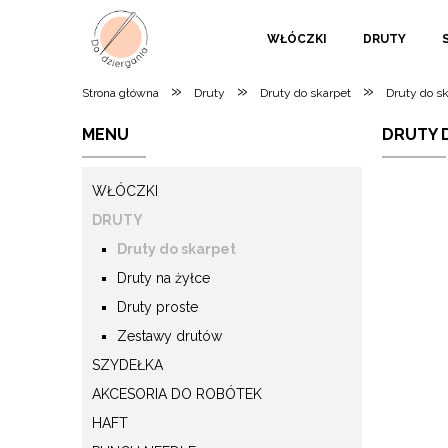
WŁÓCZKI
DRUTY
»
»
»
Strona główna
Druty
Druty do skarpet
Druty do sk
MENU
DRUTY D
WŁÓCZKI
DRUTY
Druty do skarpet
Druty na żyłce
Druty proste
Zestawy drutów
SZYDEŁKA
AKCESORIA DO ROBÓTEK
HAFT