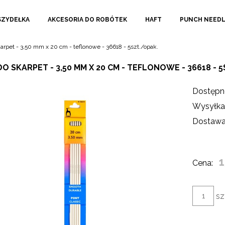
SZYDEŁKA
AKCESORIA DO ROBÓTEK
HAFT
PUNCH NEED
arpet - 3,50 mm x 20 cm - teflonowe - 36618 - 5szt./opak.
O SKARPET - 3,50 MM X 20 CM - TEFLONOWE - 36618 - 
Dostępn
Wysyłka
Dostawa
1
Cena:
sz