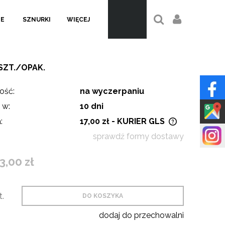
LE
SZNURKI
WIĘCEJ
5SZT./OPAK.
ość:
na wyczerpaniu
 w:
10 dni
:
17,00 zł
- KURIER GLS
sprawdź formy dostawy
Cena nie zawiera ewentualnych
kosztów płatności
3,00 zł
t.
DO KOSZYKA
dodaj do przechowalni