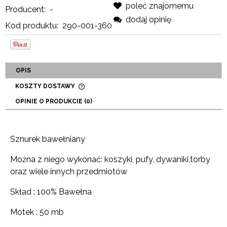
poleć znajomemu
Producent:
-
dodaj opinię
Kod produktu:
290-001-360
OPIS
KOSZTY DOSTAWY
CENA NIE ZAWIERA EWENTUALNYCH KOSZTÓW
OPINIE O PRODUKCIE (0)
PŁATNOŚCI
Sznurek bawełniany
Można z niego wykonać: koszyki, pufy, dywaniki,torby
oraz wiele innych przedmiotów
Skład : 100% Bawełna
Motek : 50 mb