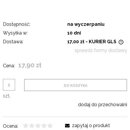
Dostępność:
na wyczerpaniu
Wysyłka w:
10 dni
Dostawa:
17,00 zł
- KURIER GLS
Cena nie zawiera ewentualnych kosztów płatności
sprawdź formy dostawy
17,90 zł
Cena:
DO KOSZYKA
szt.
dodaj do przechowalni
zapytaj o produkt
Ocena: