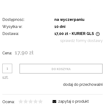
Dostępność:
na wyczerpaniu
Wysyłka w:
10 dni
Dostawa:
17,00 zł
- KURIER GLS
Cena nie zawiera ewentualnych kosztów płatności
sprawdź formy dostawy
17,90 zł
Cena:
DO KOSZYKA
szt.
dodaj do przechowalni
zapytaj o produkt
Ocena: