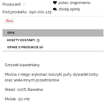
poleć znajomemu
Producent:
-
dodaj opinię
Kod produktu:
290-001-125
OPIS
KOSZTY DOSTAWY
CENA NIE ZAWIERA EWENTUALNYCH KOSZTÓW
OPINIE O PRODUKCIE (0)
PŁATNOŚCI
Sznurek bawełniany
Można z niego wykonać: koszyki, pufy, dywaniki,torby
oraz wiele innych przedmiotów
Skład : 100% Bawełna
Motek : 50 mb