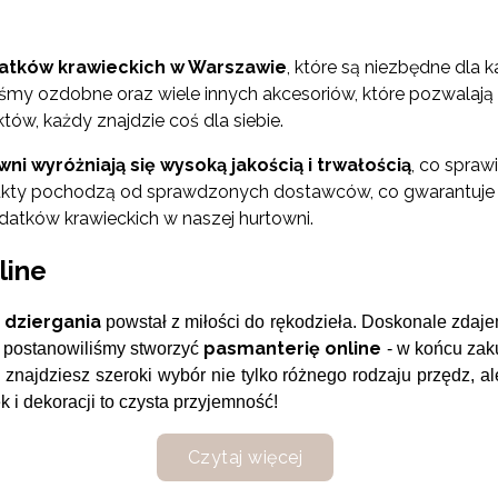
atków krawieckich w Warszawie
, które są niezbędne dla
 taśmy ozdobne oraz wiele innych akcesoriów, które pozwalaj
tów, każdy znajdzie coś dla siebie.
i wyróżniają się wysoką jakością i trwałością
, co spraw
odukty pochodzą od sprawdzonych dostawców, co gwarantuje 
datków krawieckich w naszej hurtowni.
line
 dziergania
powstał z miłości do rękodzieła. Doskonale zdaje
pasmanterię online
o postanowiliśmy stworzyć
- w końcu zak
 znajdziesz szeroki wybór nie tylko różnego rodzaju przędz, a
 i dekoracji to czysta przyjemność!
Czytaj więcej