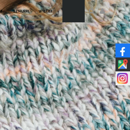
LE
SZNURKI
WIĘCEJ