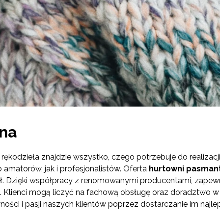
jna
 rękodzieła znajdzie wszystko, czego potrzebuje do realizac
amatorów, jak i profesjonalistów. Oferta
hurtowni pasmant
dzieł. Dzięki współpracy z renomowanymi producentami, zap
a. Klienci mogą liczyć na fachową obsługę oraz doradztwo
ości i pasji naszych klientów poprzez dostarczanie im najle