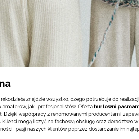
jna
 rękodzieła znajdzie wszystko, czego potrzebuje do realizac
amatorów, jak i profesjonalistów. Oferta
hurtowni pasmant
dzieł. Dzięki współpracy z renomowanymi producentami, zap
a. Klienci mogą liczyć na fachową obsługę oraz doradztwo
ości i pasji naszych klientów poprzez dostarczanie im najle