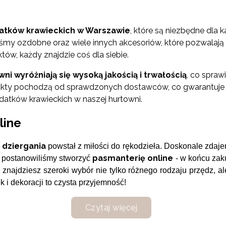
atków krawieckich w Warszawie
, które są niezbędne dla
 taśmy ozdobne oraz wiele innych akcesoriów, które pozwalaj
tów, każdy znajdzie coś dla siebie.
i wyróżniają się wysoką jakością i trwałością
, co spraw
odukty pochodzą od sprawdzonych dostawców, co gwarantuje 
datków krawieckich w naszej hurtowni.
line
 dziergania
powstał z miłości do rękodzieła. Doskonale zdaje
pasmanterię online
o postanowiliśmy stworzyć
- w końcu zak
 znajdziesz szeroki wybór nie tylko różnego rodzaju przędz, a
 i dekoracji to czysta przyjemność!
Czytaj więcej