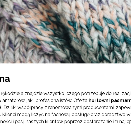
jna
 rękodzieła znajdzie wszystko, czego potrzebuje do realizac
amatorów, jak i profesjonalistów. Oferta
hurtowni pasmant
dzieł. Dzięki współpracy z renomowanymi producentami, zap
a. Klienci mogą liczyć na fachową obsługę oraz doradztwo
ości i pasji naszych klientów poprzez dostarczanie im najle