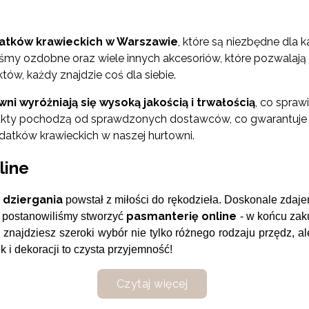
atków krawieckich w Warszawie
, które są niezbędne dla
 taśmy ozdobne oraz wiele innych akcesoriów, które pozwalaj
tów, każdy znajdzie coś dla siebie.
i wyróżniają się wysoką jakością i trwałością
, co spraw
odukty pochodzą od sprawdzonych dostawców, co gwarantuje 
datków krawieckich w naszej hurtowni.
line
 dziergania
powstał z miłości do rękodzieła. Doskonale zdaje
pasmanterię online
o postanowiliśmy stworzyć
- w końcu zak
 znajdziesz szeroki wybór nie tylko różnego rodzaju przędz, a
 i dekoracji to czysta przyjemność!
Czytaj więcej