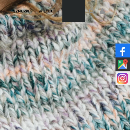
LE
SZNURKI
WIĘCEJ